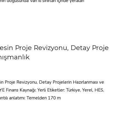
nin doğusunda Van ili sınırları içinde yeralan
Kesin Proje Revizyonu, Detay Proje
nışmanlık
sin Proje Revizyonu, Detay Projelerin Hazırlanması ve
 Finans Kaynağı: Yerli Etiketler: Türkiye, Yerel, HES,
ıntılı anlatımı: Temelden 170 m