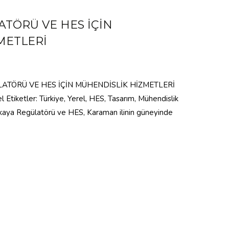
TÖRÜ VE HES İÇİN
METLERİ
ÜLATÖRÜ VE HES İÇİN MÜHENDİSLİK HİZMETLERİ
l Etiketler: Türkiye, Yerel, HES, Tasarım, Mühendislik
ezkaya Regülatörü ve HES, Karaman ilinin güneyinde