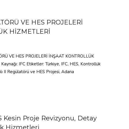
ATÖRÜ VE HES PROJELERİ
ÜK HİZMETLERİ
ATÖRÜ VE HES PROJELERİ İNŞAAT KONTROLLÜK
aynağı: IFC Etiketler: Türkiye, IFC, HES, Kontrollük
anlı II Regülatörü ve HES Projesi, Adana
S Kesin Proje Revizyonu, Detay
k Hizmetleri