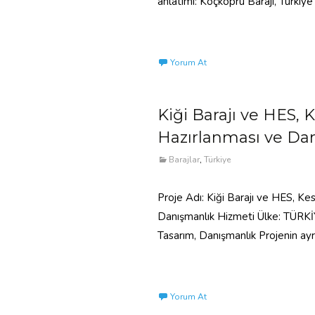
anlatımı: Koçköprü Barajı, Türkiye’
Read More…
Yorum At
Kiği Barajı ve HES, 
Hazırlanması ve Da
Barajlar
,
Türkiye
Proje Adı: Kiği Barajı ve HES, Ke
Danışmanlık Hizmeti Ülke: TÜRKİYE
Tasarım, Danışmanlık Projenin ayr
Read More…
Yorum At