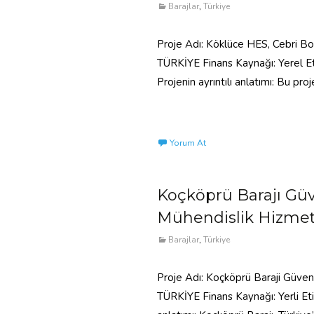
Barajlar
,
Türkiye
Proje Adı: Köklüce HES, Cebri Bo
TÜRKİYE Finans Kaynağı: Yerel Eti
Projenin ayrıntılı anlatımı: Bu pro
Read More…
Yorum At
Koçköprü Barajı Güve
Mühendislik Hizmet
Barajlar
,
Türkiye
Proje Adı: Koçköprü Baraji Güvenli
TÜRKİYE Finans Kaynağı: Yerli Etik