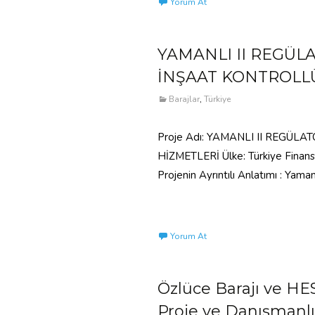
Yorum At
YAMANLI II REGÜL
İNŞAAT KONTROLL
Barajlar
,
Türkiye
Proje Adı: YAMANLI II REGÜL
HİZMETLERİ Ülke: Türkiye Finans K
Projenin Ayrıntılı Anlatımı : Yam
Read More…
Yorum At
Özlüce Barajı ve HE
Proje ve Danışmanlı