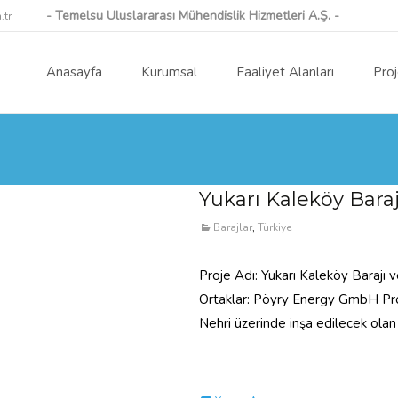
- Temelsu Uluslararası Mühendislik Hizmetleri A.Ş. -
.tr
Skip to content
Anasayfa
Kurumsal
Faaliyet Alanları
Proj
Yukarı Kaleköy Baraj
Barajlar
,
Türkiye
Proje Adı: Yukarı Kaleköy Barajı 
Ortaklar: Pöyry Energy GmbH Proje
Nehri üzerinde inşa edilecek olan
Read More…