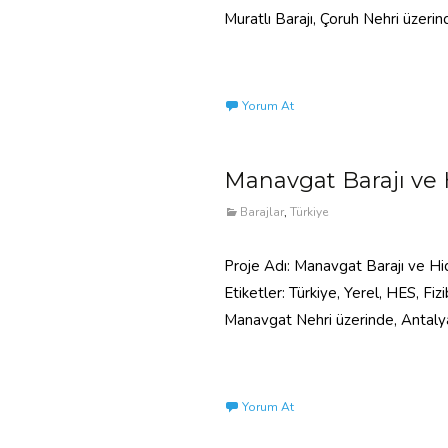
Muratlı Barajı, Çoruh Nehri üzerind
Read More…
Yorum At
Manavgat Barajı ve H
Barajlar
,
Türkiye
Proje Adı: Manavgat Barajı ve Hid
Etiketler: Türkiye, Yerel, HES, Fi
Manavgat Nehri üzerinde, Antalya
Read More…
Yorum At