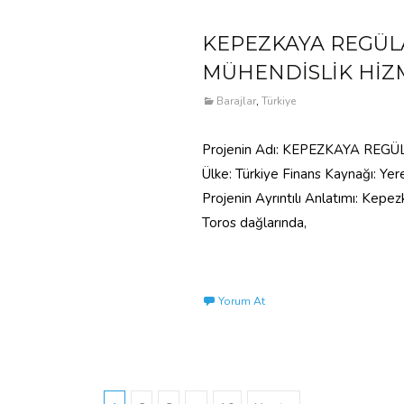
KEPEZKAYA REGÜLA
MÜHENDİSLİK HİZ
Barajlar
,
Türkiye
Projenin Adı: KEPEZKAYA REG
Ülke: Türkiye Finans Kaynağı: Yere
Projenin Ayrıntılı Anlatımı: Kep
Toros dağlarında,
Read More…
Yorum At