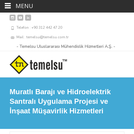
MENU
Telefon : +90 312 442 47 20
Mail : temelsu@temelsu.com.tr
- Temelsu Uluslararası Mühendislik Hizmetleri A.Ş. -
Muratlı Barajı ve Hidroelektrik
Santralı Uygulama Projesi ve
İnşaat Müşavirlik Hizmetleri