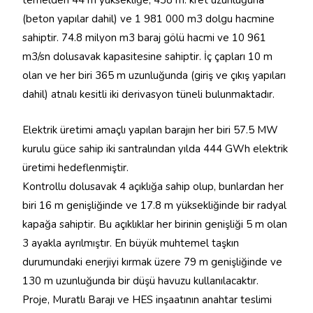
temelden 44 m yüksekliğe, 438 m. kret uzunluğuna
(beton yapılar dahil) ve 1 981 000 m3 dolgu hacmine
sahiptir. 74.8 milyon m3 baraj gölü hacmi ve 10 961
m3/sn dolusavak kapasitesine sahiptir. İç çapları 10 m
olan ve her biri 365 m uzunluğunda (giriş ve çıkış yapıları
dahil) atnalı kesitli iki derivasyon tüneli bulunmaktadır.
Elektrik üretimi amaçlı yapılan barajın her biri 57.5 MW
kurulu güce sahip iki santralından yılda 444 GWh elektrik
üretimi hedeflenmiştir.
Kontrollu dolusavak 4 açıklığa sahip olup, bunlardan her
biri 16 m genişliğinde ve 17.8 m yüksekliğinde bir radyal
kapağa sahiptir. Bu açıklıklar her birinin genişliği 5 m olan
3 ayakla ayrılmıştır. En büyük muhtemel taşkın
durumundaki enerjiyi kırmak üzere 79 m genişliğinde ve
130 m uzunluğunda bir düşü havuzu kullanılacaktır.
Proje, Muratlı Barajı ve HES inşaatının anahtar teslimi