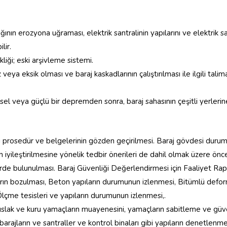
ın erozyona uğraması, elektrik santralinin yapılarını ve elektrik san
lir.
kliği; eski arşivleme sistemi.
veya eksik olması ve baraj kaskadlarının çalıştırılması ile ilgili talimat
 sel veya güçlü bir depremden sonra, baraj sahasının çeşitli yerlerine
ği prosedür ve belgelerinin gözden geçirilmesi. Baraj gövdesi durum
in iyileştirilmesine yönelik tedbir önerileri de dahil olmak üzere 
lerde bulunulması. Baraj Güvenliği Değerlendirmesi için Faaliyet Rap
ların bozulması, Beton yapıların durumunun izlenmesi, Bitümlü defor
lçme tesisleri ve yapıların durumunun izlenmesi,.
ıslak ve kuru yamaçların muayenesini, yamaçların sabitleme ve güvenli
rajların ve santraller ve kontrol binaları gibi yapıların denetlen