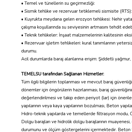
• Temel ve tünellerin su geçirmezliği:
• Sismik tehlike ve rezervuar tetiklemeli sismisite (RTS):
• Kuyrukta meydana gelen erozyon tehlikesi: Nehir yatağın
çalışma koşullarında su seviyesinin artmasını tehdit edebi
• Teknik tehlikeler: İnşaat malzemelerinin kalitesinin eksi
• Rezervuar işletim tehlikeleri: kural tanımlarının yetersiz 
durumu.
Acil durumlarda baraj alanlarına erişim: Şiddetli yağmur,
TEMELSU tarafından Sağlanan Hizmetler:
Tüm ilgili bilgilerin toplanması ve mevcut baraj güvenli
dönemler için öngörülerin hazırlanması, baraj güvenliğin
değerlendirilmesi ve takip eden periyot (lar) için öneri
yapılarının veya kaya yapılarının bozulması, Beton yapı
Hidro-teknik yapılarda ve temellerde filtrasyon modu, Ö
Dolgu barajları ve hidrolik dolgu barajlarının muayenesi, 
durumunu ve ölçüm göstergelerini içermektedir. Beton ba