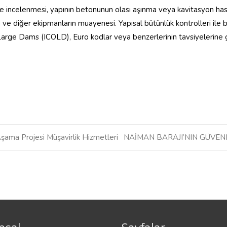
ilde incelenmesi, yapının betonunun olası aşınma veya kavitasyon hasar
n ve diğer ekipmanların muayenesi. Yapısal bütünlük kontrolleri ile ba
arge Dams (ICOLD), Euro kodlar veya benzerlerinin tavsiyelerine gö
Aşama Projesi Müşavirlik Hizmetleri
NAİMAN BARAJI’NIN GÜVENL
n