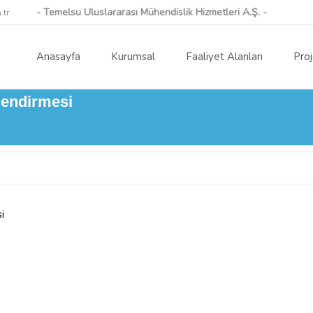
- Temelsu Uluslararası Mühendislik Hizmetleri A.Ş. -
.tr
Skip to content
Anasayfa
Kurumsal
Faaliyet Alanları
Proj
lendirmesi
i