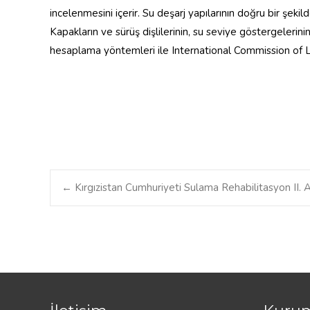
incelenmesini içerir. Su deşarj yapılarının doğru bir şek
Kapakların ve sürüş dişlilerinin, su seviye göstergelerini
hesaplama yöntemleri ile International Commission of L
←
Kırgızistan Cumhuriyeti Sulama Rehabilitasyon II. 
Post navigatio