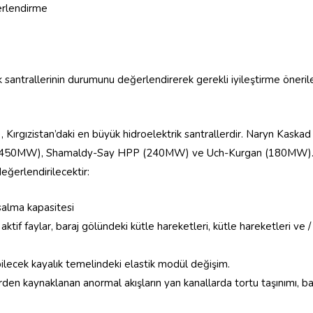
erlendirme
k santrallerinin durumunu değerlendirerek gerekli iyileştirme öneril
 Kırgızistan’daki en büyük hidroelektrik santrallerdir. Naryn Kaskad
(450MW), Shamaldy-Say HPP (240MW) ve Uch-Kurgan (180MW)
eğerlendirilecektir:
 salma kapasitesi
 aktif faylar, baraj gölündeki kütle hareketleri, kütle hareketleri ve
bilecek kayalık temelindeki elastik modül değişim.
rden kaynaklanan anormal akışların yan kanallarda tortu taşınımı, b