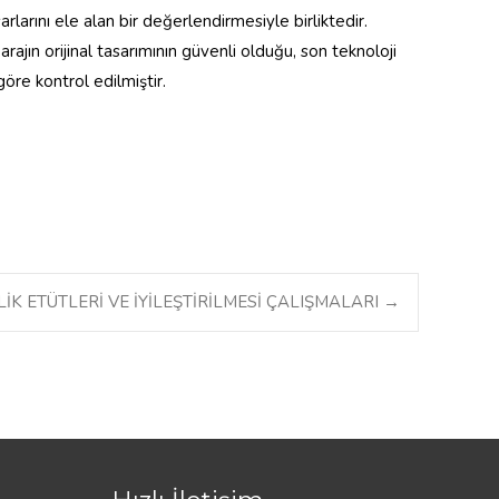
larını ele alan bir değerlendirmesiyle birliktedir.
rajın orijinal tasarımının güvenli olduğu, son teknoloji
re kontrol edilmiştir.
İK ETÜTLERİ VE İYİLEŞTİRİLMESİ ÇALIŞMALARI
→